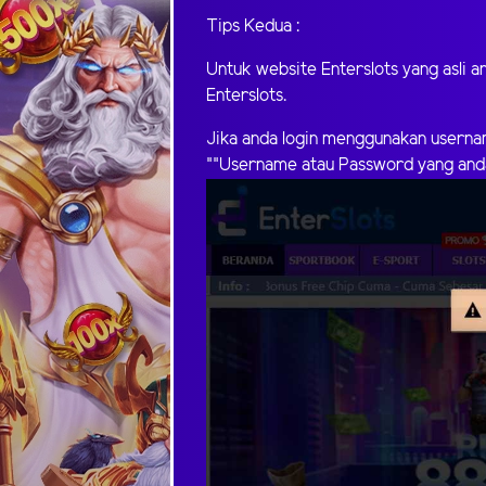
Tips Kedua :
Untuk website Enterslots yang asli 
Enterslots.
Jika anda login menggunakan userna
""Username atau Password yang anda