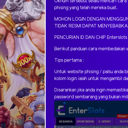
Oknum tersebut selalu mencari cara
phising yang telah mereka buat.
MOHON LOGIN DENGAN MENGGUNAKA
TIDAK RESMI DAPAT MENYEBABK
PENCURIAN ID DAN CHIP Enterslots
Berikut panduan cara membedakan we
Tips pertama :
Untuk website phising / palsu anda b
kolom login ialah untuk mengambil da
Disarankan jika anda ingin memastika
password sembarang yang bukan mili