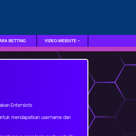
ARA BETTING
VIDEO-WEBSITE
akan Enterslots
) untuk mendapatkan username dan