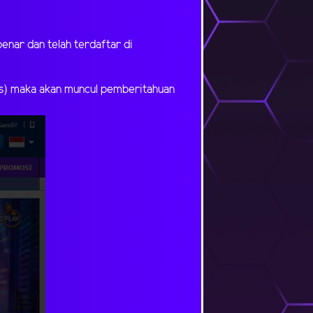
enar dan telah terdaftar di
ts) maka akan muncul pemberitahuan