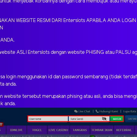
 untuk menjebak korbannya dengan cara membujuk atau merayu 
N WEBSITE RESMI DARI Enterslots APABILA ANDA LOGIN 
AN
 ANDA.
bsite ASLI Enterslots dengan website PHISING atau PALSU agar
isa login menggunakan id dan password sembarang (tidak terdafta
ta anda.
n website tersebut merupakan phising atau asli, anda bisa mengi
k anda.